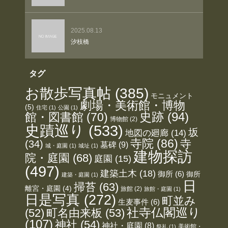
2025.08.13
汐枝橋
タグ
お散歩写真帖
(385)
モニュメント
劇場・美術館・博物
(5)
住宅
(1)
公園
(1)
史跡
(94)
館・図書館
(70)
博物館
(2)
史蹟巡り
(533)
坂
地図の廻廊
(14)
寺院
(86)
寺
(34)
墓碑
(9)
城・庭園
(1)
城址
(1)
建物探訪
院・庭園
(68)
庭園
(15)
(497)
建築土木
(18)
御所
(6)
御所
建築・庭園
(1)
日
掃苔
(63)
離宮・庭園
(4)
旅館
(2)
旅館・庭園
(1)
日是写真
(272)
町並み
生麦事件
(6)
社寺仏閣巡り
(52)
町名由来板
(53)
(107)
神社
(54)
神社・庭園
(8)
美術館・
祭礼
(1)