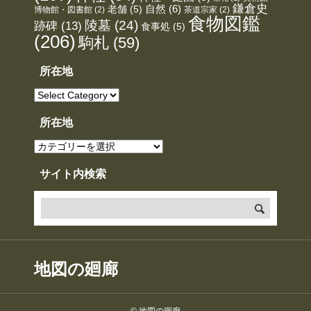
鎌倉史
老舗
(5)
自然
(6)
博物館・図書館
(2)
茶道宗家
(2)
食物図鑑
陵墓
(24)
跡碑
(13)
食事処
(5)
(206)
駒札
(59)
所在地
所
在
地
所在地
所
在
地
サイト内検索
地図の廻廊