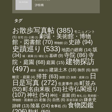
汐枝橋
タグ
お散歩写真帖
(385)
モニュメント
劇場・美術館・博物
(5)
住宅
(1)
公園
(1)
史跡
(94)
館・図書館
(70)
博物館
(2)
史蹟巡り
(533)
坂
地図の廻廊
(14)
寺院
(86)
寺
(34)
墓碑
(9)
城・庭園
(1)
城址
(1)
建物探訪
院・庭園
(68)
庭園
(15)
(497)
建築土木
(18)
御所
(6)
御所
建築・庭園
(1)
日
掃苔
(63)
離宮・庭園
(4)
旅館
(2)
旅館・庭園
(1)
日是写真
(272)
町並み
生麦事件
(6)
社寺仏閣巡り
(52)
町名由来板
(53)
(107)
神社
(54)
神社・庭園
(8)
美術館・
祭礼
(1)
鎌倉史
老舗
(5)
自然
(6)
博物館・図書館
(2)
茶道宗家
(2)
食物図鑑
陵墓
(24)
跡碑
(13)
食事処
(5)
(206)
駒札
(59)