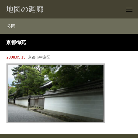
地図の廻廊
公園
京都御苑
2008.05.13
京都市中京区