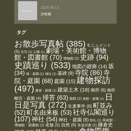
2025.08.13
汐枝橋
タグ
お散歩写真帖
(385)
モニュメント
劇場・美術館・博物
(5)
住宅
(1)
公園
(1)
史跡
(94)
館・図書館
(70)
博物館
(2)
史蹟巡り
(533)
坂
地図の廻廊
(14)
寺院
(86)
寺
(34)
墓碑
(9)
城・庭園
(1)
城址
(1)
建物探訪
院・庭園
(68)
庭園
(15)
(497)
建築土木
(18)
御所
(6)
御所
建築・庭園
(1)
日
掃苔
(63)
離宮・庭園
(4)
旅館
(2)
旅館・庭園
(1)
日是写真
(272)
町並み
生麦事件
(6)
社寺仏閣巡り
(52)
町名由来板
(53)
(107)
神社
(54)
神社・庭園
(8)
美術館・
祭礼
(1)
鎌倉史
老舗
(5)
自然
(6)
博物館・図書館
(2)
茶道宗家
(2)