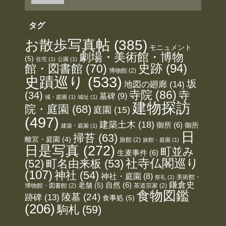
タグ
お散歩写真帖
(385)
モニュメント
劇場・美術館・博物
(5)
住宅
(1)
公園
(1)
史跡
(94)
館・図書館
(70)
博物館
(2)
史蹟巡り
(533)
坂
地図の廻廊
(14)
寺院
(86)
寺
(34)
墓碑
(9)
城・庭園
(1)
城址
(1)
建物探訪
院・庭園
(68)
庭園
(15)
(497)
建築土木
(18)
御所
(6)
御所
建築・庭園
(1)
日
掃苔
(63)
離宮・庭園
(4)
旅館
(2)
旅館・庭園
(1)
日是写真
(272)
町並み
生麦事件
(6)
社寺仏閣巡り
(52)
町名由来板
(53)
(107)
神社
(54)
神社・庭園
(8)
美術館・
祭礼
(1)
鎌倉史
老舗
(5)
自然
(6)
博物館・図書館
(2)
茶道宗家
(2)
食物図鑑
陵墓
(24)
跡碑
(13)
食事処
(5)
(206)
駒札
(59)