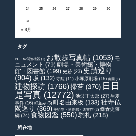
24
25
26
27
28
29
30
31
« 8月
タグ
お散歩写真帖
(1053)
モ
PC・AV関連機器
(1)
劇場・美術館・博物
ニュメント
(79)
史蹟巡り
館・図書館
(199)
史跡
(23)
(904)
坂
(132)
小塚原刑場
(15)
寺院
(11)
庭園
(1)
日日
建物探訪
(1766)
掃苔
(370)
是写真
(12772)
池波正太郎
(27)
生麦
社寺仏
町名由来板
(133)
事件
(16)
町並み
(5)
閣巡り
(369)
鎌倉史跡
美術館・博物館・図書館
(2)
食物図鑑
(550)
駒札
(218)
碑
(24)
所在地