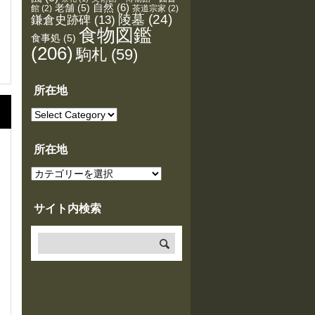
老舗
(5)
自然
(6)
館
(2)
茶道宗家
(2)
陵墓
(24)
鎌倉史跡碑
(13)
食物図鑑
食事処
(5)
(206)
駒札
(59)
所在地
所
在
地
所在地
所
在
地
サイト内検索