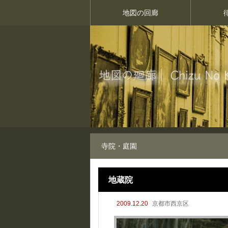
地図の回廊
寺院・庭園
地蔵院
2009.12.20
京都市西京区