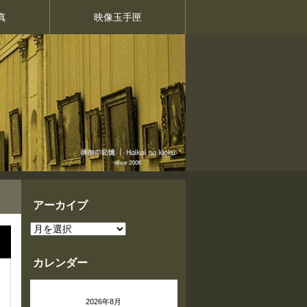
真
映像玉手匣
アーカイブ
ア
ー
カ
イ
カレンダー
ブ
2026年8月