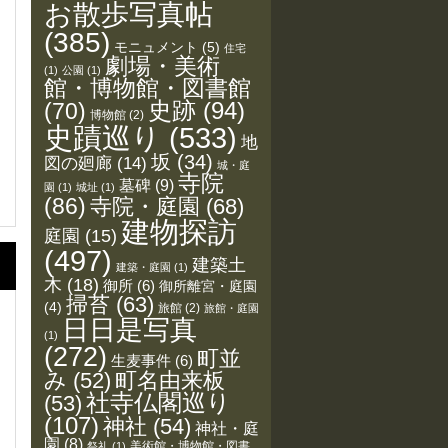
お散歩写真帖
(385)
モニュメント
(5)
住宅
劇場・美術
(1)
公園
(1)
館・博物館・図書館
史跡
(94)
(70)
博物館
(2)
史蹟巡り
(533)
地
坂
(34)
図の廻廊
(14)
城・庭
寺院
墓碑
(9)
園
(1)
城址
(1)
(86)
寺院・庭園
(68)
建物探訪
庭園
(15)
(497)
建築土
建築・庭園
(1)
木
(18)
御所
(6)
御所離宮・庭園
掃苔
(63)
(4)
旅館
(2)
旅館・庭園
日日是写真
(1)
(272)
町並
生麦事件
(6)
み
(52)
町名由来板
社寺仏閣巡り
(53)
(107)
神社
(54)
神社・庭
園
(8)
美術館・博物館・図書
祭礼
(1)