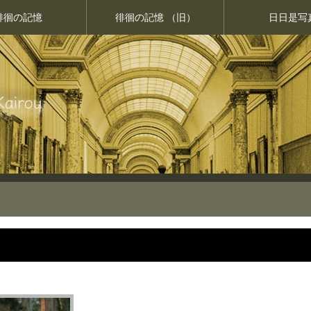
徘徊の記憶
徘徊の記憶 （旧）
日日是写