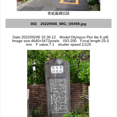
青砥藤綱旧蹟
002 20220506_IMG_O0459.jpg
Date:2022/05/06 15:36:12 Model:Olympus Pen lite E-pl6
Image size:4640×3472pixels ISO:200 Focal length:25.0
mm F value:7.1 shutter speed:1/125