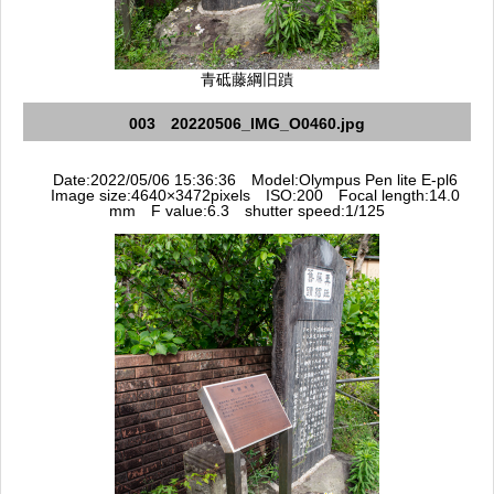
青砥藤綱旧蹟
003 20220506_IMG_O0460.jpg
Date:2022/05/06 15:36:36 Model:Olympus Pen lite E-pl6
Image size:4640×3472pixels ISO:200 Focal length:14.0
mm F value:6.3 shutter speed:1/125