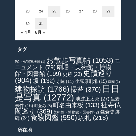
23
24
25
26
27
28
29
30
31
« 4月
6月 »
タグ
お散歩写真帖
(1053)
モ
PC・AV関連機器
(1)
劇場・美術館・博物
ニュメント
(79)
史蹟巡り
館・図書館
(199)
史跡
(23)
(904)
坂
(132)
小塚原刑場
(15)
寺院
(11)
庭園
(1)
日日
建物探訪
(1766)
掃苔
(370)
是写真
(12772)
池波正太郎
(27)
生麦
社寺仏
町名由来板
(133)
事件
(16)
町並み
(5)
閣巡り
(369)
鎌倉史跡
美術館・博物館・図書館
(2)
食物図鑑
(550)
駒札
(218)
碑
(24)
所在地