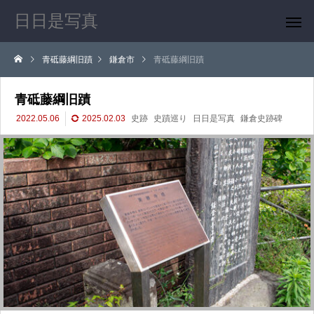
日日是写真
青砥藤綱旧蹟
鎌倉市
青砥藤綱旧蹟
青砥藤綱旧蹟
2022.05.06
2025.02.03
史跡
史蹟巡り
日日是写真
鎌倉史跡碑