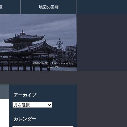
匣
地図の回廊
アーカイブ
ア
ー
カ
イ
カレンダー
ブ