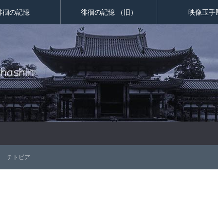
徘徊の記憶
徘徊の記憶 （旧）
映像玉手
チトビア