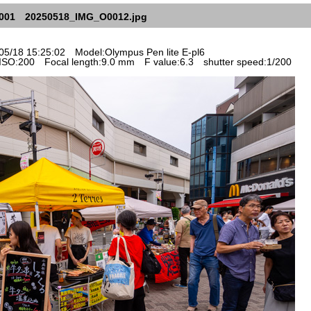
001 20250518_IMG_O0012.jpg
5/18 15:25:02 Model:Olympus Pen lite E-pl6
SO:200 Focal length:9.0 mm F value:6.3 shutter speed:1/200