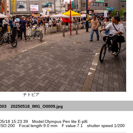
チトビア
003 20250518_IMG_O0009.jpg
5/18 15:23:39 Model:Olympus Pen lite E-pl6
SO:200 Focal length:9.0 mm F value:7.1 shutter speed:1/200