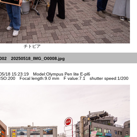
チトビア
002 20250518_IMG_O0008.jpg
5/18 15:23:19 Model:Olympus Pen lite E-pl6
SO:200 Focal length:9.0 mm F value:7.1 shutter speed:1/200