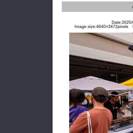
Date:2025/0
Image size:4640×3472pixels I