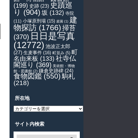
史蹟巡
(199)
史跡
(23)
り
(904)
坂
(132)
寺院
建
小塚原刑場
(15)
(11)
庭園
(1)
物探訪
(1766)
掃苔
日日是写真
(370)
(12772)
池波正太郎
町
(27)
生麦事件
(16)
町並み
(5)
社寺仏
名由来板
(133)
閣巡り
(369)
美術館・博物
鎌倉史跡碑
(24)
館・図書館
(2)
食物図鑑
(550)
駒札
(218)
所在地
所
在
地
サイト内検索