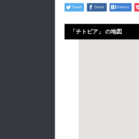
Tweet
Share
Hatena
「チトビア」 の地図