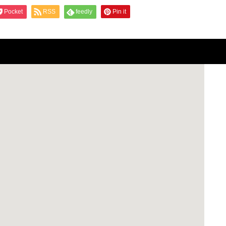
Pocket
RSS
feedly
Pin it